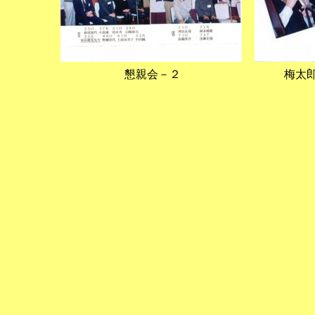
懇親会－２
梅太