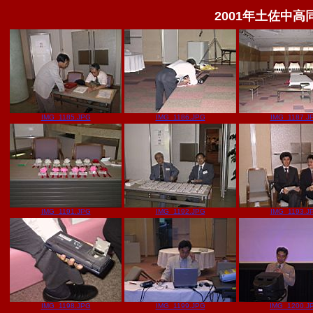
2001年土佐中高同
IMG_1185.JPG
IMG_1186.JPG
IMG_1187.J
IMG_1191.JPG
IMG_1192.JPG
IMG_1193.J
IMG_1198.JPG
IMG_1199.JPG
IMG_1200.J