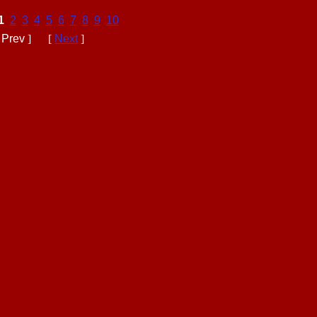
1
2
3
4
5
6
7
8
9
10
[
Prev
] [
Next
]