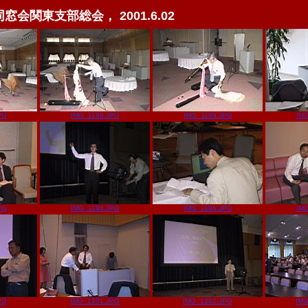
窓会関東支部総会， 2001.6.02
PG
IMG_1188.JPG
IMG_1189.JPG
IM
PG
IMG_1194.JPG
IMG_1196.JPG
IM
PG
IMG_1201.JPG
IMG_1202.JPG
IMG