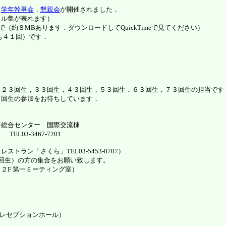
，
学年幹事会
，
懇親会
が開催されました．
イル集が表れます）
で（約８MBあります．ダウンロードしてQuickTimeで見てください）
も４１回）です．
，２３回生，３３回生，４３回生，５３回生，６３回生，７３回生の担当です
」回生の参加をお待ちしています．
）
年総合センター 国際交流棟
L03-3467-7201
ラン「さくら」TEL03-5453-0707）
」回生）の方の集合をお願い致します。
２F 第一ミーティング室）
 レセプションホール）