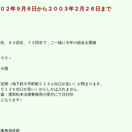
０２年９月６日から２００３年２月２６日まで
回生、６３回生、７３回生で，ご一緒に今年の総会を開催
。
：００～
ル９階
面玄関（地下鉄大手町駅Ｃ１３ａ出口が近い）が閉まります。
（Ｃ１３ｂ出口が近い）からしかは入れません。
、森・濱田松本法律事務所の受付にて日付印
要となります）
事務局長殿