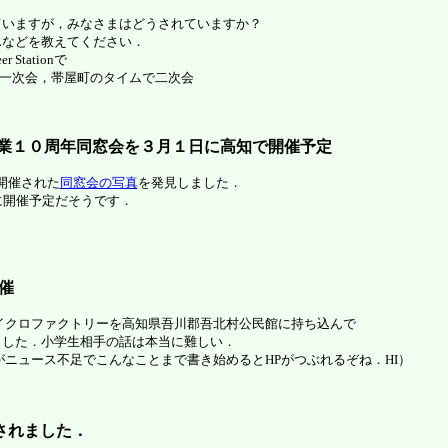
ていますが，みなさまはどうされていますか？
Lなどを教えてください．
Stationで
一次会，帯屋町のタイムで二次会
卒業１０周年同窓会を３月１日に高知で開催予定
で開催された
同窓会の写真
を発見しました．
に開催予定だそうです．
催
イクロファクトリーを高知県吾川郡吾北村公民館に持ち込んで
ました．小学生相手の話は本当に難しい．
がニュース不足でこんなことまで書き始めるとHPがつぶれるぞね．HI）
されました．