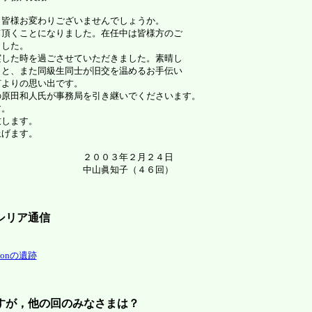
皆様お変わりございませんでしょうか。
て頂くことになりました。在任中は皆様方のご
ました。
実した時を過ごさせていただきました。素晴し
こと、また同級生同士が旧交を温めるお手伝い
何よりの思い出です。
原田和人氏が事務局を引き継いでくださいます。
す。
致します。
げます。
年２月２４日
子（４６回）
シリア通信
imonの遺跡
すが，他の回のみなさまは？