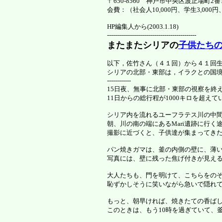
〒650-8560 神戸市中央区波止場町2番1号 
会費：（社会人10,000円、学生3,000円
HP編集人から(2003.1.18)
---------------------------------------------
またまたシリアの
子供たち
以下，佐竹さん（４１回）から４１回生のmai
シリアの北部・東部は，イラクとの国
------------
15日夜、無事に北部・東部の視察を終
11日からの総行程が1000キロを超えて
シリア内を流れるユーフラテス川の中間にある
朝、川の南の端にあるMari遺跡に行
撮影に近づくと、子供達が集まってき
パン焼きガマは、釜の内側の壁に、薄
写真には、壁に残った焦げ付きが見え
大人たちも、門を明けて、こちらをの
恥ずかしそうに笑いながら急いで隠れ
もっと、朝早ければ、焼きたての香ば
このときは、もう10時を過ぎていて、