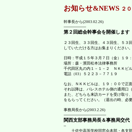
お知らせ&NEWS
２０
幹事長から(2003.02.26)
-------------------
第２回総会幹事会を開催します
２３回生、３３回生、４３回生、５３
していただける方はお集まりください
日時：平成１５年３月７日（金）１９
場所：森・濱田松本法律事務所
千代田区丸の内１－１－２ ＮＫＫビ
電話（03）５２２３－７７１９
なお、ＮＫＫビルは、１９：００で正
それ以降は、パレスホテル側の通用口
また、どちらも来訪カードを受け取り
をもらってください。（退出の時、必
事務局長から(2003.2.26)
------------------------------------
関西支部事務局長＆事務局交代
--
土佐中高等学校同窓会本部・各支部