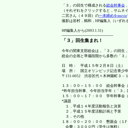
「３」の回生で構成される
総会幹事会
（それぞれをクリックすると，サムネ
二宮さん（４９回）の
一本締めをmovie
撮影は岩村，鶴和，HP編集人（いずれ
HP編集人から(2003.1.31)
---------------------------------------------
「３」回生集まれ！
今年の関東支部総会は，「３」の回生
総会の企画と準備段階から多数の「３
日 時： 平成１５年２月８日（土
場 所： 国立オリンピック記念青少
〒151-0052 渋谷区代々木神園町３－１ TE
１３：００～１５：００ 総会幹事会（レスト
*昨年担当幹事、今年担当学年（「３
１５：００～１７：００ 学年幹事会（
*議題
１．平成１４年度活動報告と決算
２．平成１５年度活動計画と予算
３．その他
１８：００～２０：００ 懇親会（１F
会費：３０００円（学生は無料）