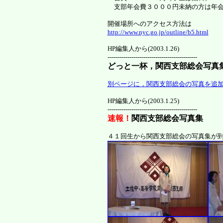
支部年会費３０００円未納の方は年会
開催場所へのアクセス方法は
http://www.nyc.go.jp/outline/b5.html
HP編集人から(2003.1.26)
---------------------------------------------
どっと一杯，関西支部総会写真
別ページに，関西支部総会の写真を追
HP編集人から(2003.1.25)
---------------------------------------------
速報！
関西支部総会写真集
４１回生から関西支部総会の写真集が