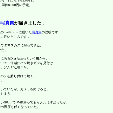
TEL.078-333-0111
、同伴8,000円の予定）
の写真集
が届きました．
linglistに届いた
写真集
の説明です．
境に近いところです．
えてダマスカスに帰ってきた。
いた。
Dier Azzoreという町から、
く途中で、道端にパン焼きガマを見付け、
た。どんどん増えた。
いパンを貼り付けて焼く。
る。
ぞいていたが、カメラを向けると、
てしまう。
しい薄いパンを振舞ってもらえたはずだったが、
釜の温度も低くなっていた。