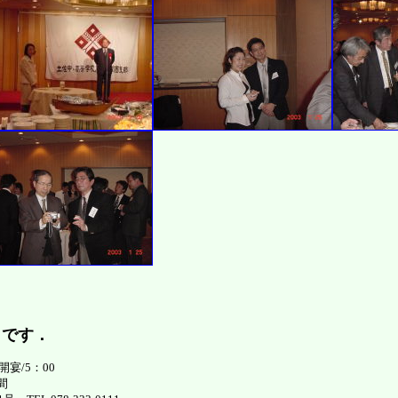
日です．
 開宴/5：00
間