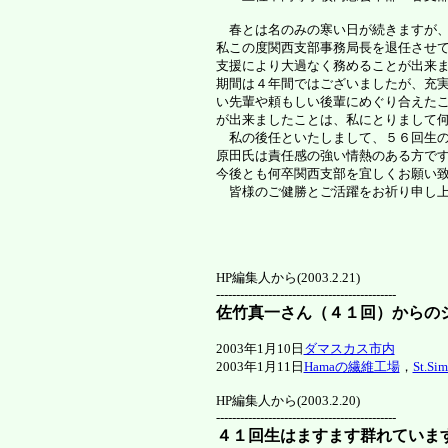
春とは名のみの寒い日が続きますが、
私この度関西支部事務局長を退任させ
支援により大過なく務めることが出来
期間は４年間ではございましたが、充
い先輩や頼もしい後輩にめぐり合えた
が出来ましたことは、私にとりまして
私の後任といたしまして、５６回生の
原田氏は責任感の強い情熱のある方で
今後とも何卒関西支部を宜しくお願い
皆様のご健勝とご活躍をお祈り申し上
２００３
中山眞知
HP編集人から(2003.2.21)
---------------------------------------------
佐竹真一さん（４１回）からの
2003年1月10日
ダマスカス市内
2003年1月11日
Hamaの繊維工場
，
St.S
HP編集人から(2003.2.20)
---------------------------------------------
４１回生はますます群れていま