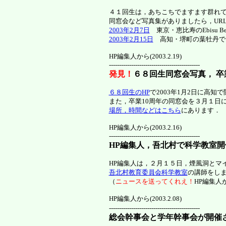
４１回生は，あちこちでますます群れ
同窓会など写真集がありましたら，UR
2003年2月7日
東京・恵比寿のEbisu Beer 
2003年2月15日
高知・堺町の葉牡丹で
HP編集人から(2003.2.19)
---------------------------------------------
発見！
６８回生同窓会写真， 
６８回生のHP
で2003年1月2日に高知
また，卒業10周年の同窓会を３月１日
場所，時間などはこちら
にあります．
HP編集人から(2003.2.16)
---------------------------------------------
HP編集人，吾北村で科学教室開
HP編集人は，２月１５日，煙風洞とマ
吾北村教育委員会科学教室
の講師をし
（
ニュースを送ってくれえ！
HP編集人
HP編集人から(2003.2.08)
---------------------------------------------
総会幹事会と学年幹事会が開催