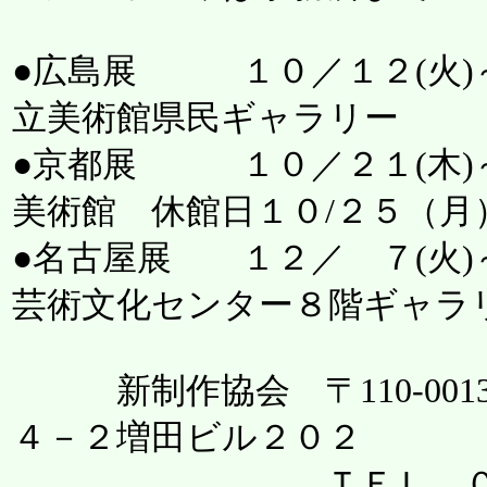
●広島展 １０／１２(火)～
立美術館県民ギャラリー
●京都展 １０／２１(木)～
美術館 休館日１０/２５（月
●名古屋展 １２／ ７(火)
芸術文化センター８階ギャラ
新制作協会 〒110-001
４－２増田ビル２０２
ＴＥＬ ０３－５