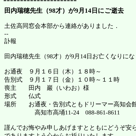
田内瑞穂先生（98才）が9月14日にご逝去
土佐高同窓会本部から連絡がありました．
--
訃報
田内瑞穂先生（98才）が9月14日お亡くなりに
お通夜 ９月１６日（木）１８時～
告別式 ９月１７日（金）１０時～１１時
喪主 田内 巖（いわお）様
形式 仏式
場所 お通夜・告別式ともドリーマー高知会
高知市高埇11-24 088-861-8611
謹んでお悔やみ申しあげますとともにどうぞ安
でありますよう心からお祈りいたします。