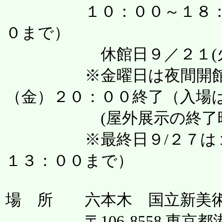
１０：００～１８：０
０まで）
休館日９／２１(火
※金曜日は夜間開館 ９/
（金）２０：００終了（入場
(屋外展示の終了時間
※最終日９/２７は１４
１３：００まで）
場 所 六本木 国立新美
〒106-8558 東京都