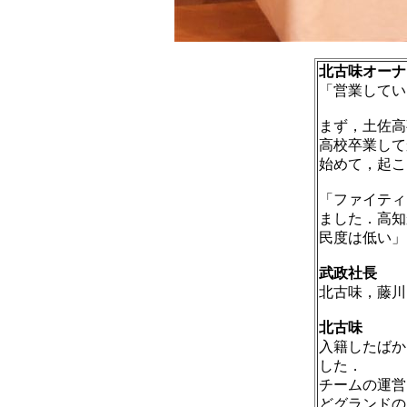
北古味オーナ
「営業してい
まず，土佐高
高校卒業して
始めて，起こ
「ファイティ
ました．高知
民度は低い」
武政社長
北古味，藤川
北古味
入籍したばか
した．
チームの運営
どグランドの