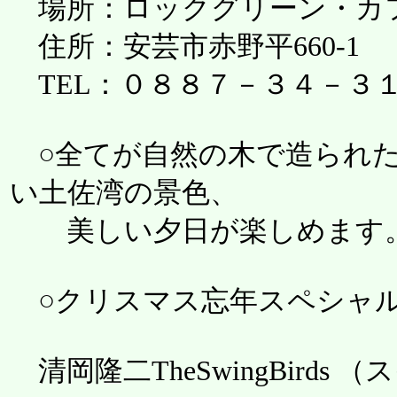
場所：ロックグリーン・カ
住所：安芸市赤野平660-1
TEL：０８８７－３４－３
○全てが自然の木で造られた
い土佐湾の景色、
美しい夕日が楽しめます。
○クリスマス忘年スペシャ
清岡隆二TheSwingBird