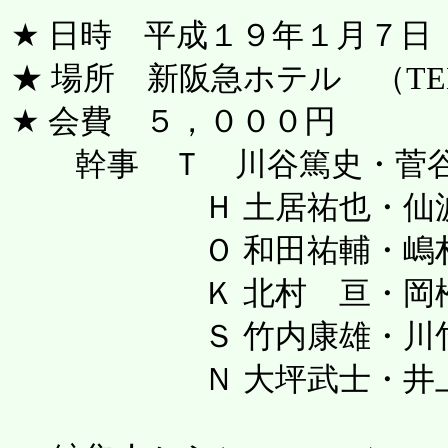
★ 日時 平成１９年１月７日
★ 場所 新阪急ホテル （TEL 08
★ 会費 ５，０００円
幹事 Ｔ 川谷篤史・菅
Ｈ 土居祐也・仙波
Ｏ 和田祐輔・嶋村
Ｋ 北村 亘・岡松
Ｓ 竹内康雄・川竹
Ｎ 大坪武士・井上