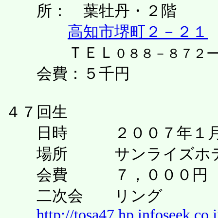
所： 葉牡丹・２階
高知市堺町２－２１
ＴＥＬ
０８８－８７２
会費：５千円
４７回生
日時 ２００７年１月２
場所 サンライズホテル （Ｔ
会費 ７，０００円
二次会 リング
http://tosa47.hp.infoseek.co.j