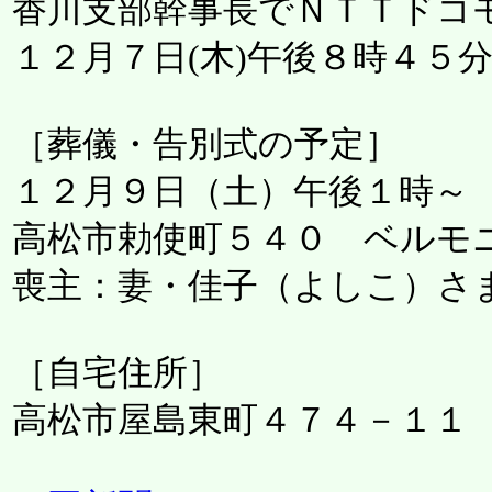
香川支部幹事長でＮＴＴドコ
１２月７日(木)午後８時４５
［葬儀・告別式の予定］
１２月９日（土）午後１時～
高松市勅使町５４０ ベルモ
喪主：妻・佳子（よしこ）さ
［自宅住所］
高松市屋島東町４７４－１１