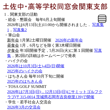
1．関東支部の活動
・総会・懇親会 毎年6月上旬開催
2026年は6月13日(土)11:00から開催されました．
写真集
1
，
写真集2
・筆山会
新年会
1月第2土曜日開催
2026年の新年会
昼食会
1月，6月などを除く第3木曜日開催
夕食会
年3回開催予定，5月26日(火)に第１回開催
写真
集
，第2回の詳細はホームページで発表
・ハイクの会
2026年は10月3日(土)-4日(日)開催
2025年のハイクの会
・はちきん会 毎年10月下旬に開催
2025年のはちきん会
・TOSA GOLF SUMMIT
2026年は7月3日(日)，12月13日(日)にサミットゴルフク
ラブ(〒315-0014 茨城県石岡市吉良樹里139)で開催
・学生・若手社会人交流会
2026年3月の交流会